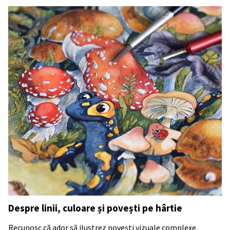
Despre linii, culoare și povești pe hârtie
Recunosc că ador să ilustrez povești vizuale complexe,