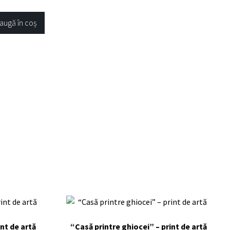
augă în coș
int de artă
“Casă printre ghiocei” – print de artă