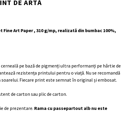
INT DE ARTĂ
et Fine Art Paper , 310 g/mp, realizată din bumbac 100%,
 cerneală pe bază de pigmenți ultra performanți pe hârtie de
antează rezistența printului pentru o viață. Nu se recomandă
 soarelui. Fiecare print este semnat în original și embosat.
istent de carton sau plic de carton.
ie de prezentare.
Rama cu passepartout alb nu este