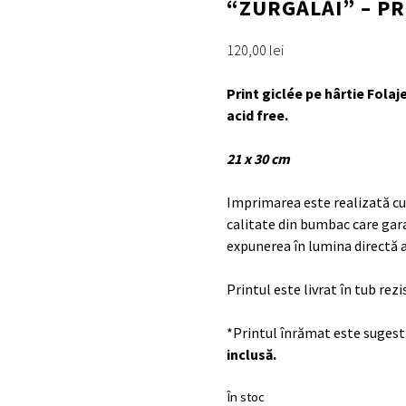
“ZURGĂLĂI” – PR
120,00
lei
Print giclée pe hârtie Folaj
acid free.
21 x 30 cm
Imprimarea este realizată cu
calitate din bumbac care gar
expunerea în lumina directă a
Printul este livrat în tub rez
*Printul înrămat este sugest
inclusă.
În stoc