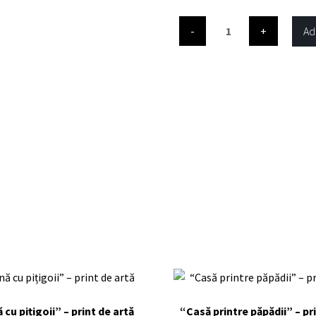
Cantitate
Ad
“Zurgălăi”
–
print
de
artă
 cu pițigoii” – print de artă
“Casă printre păpădii” – pr