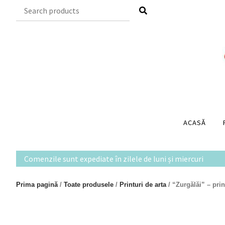
Skip
to
content
ACASĂ
Comenzile sunt expediate în zilele de luni și miercuri
Prima pagină
/
Toate produsele
/
Printuri de arta
/ “Zurgălăi” – prin