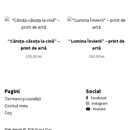
“Căruța-căsuța la cină” –
“Lumina Învierii” – print de
print de artă
artă
100,00
lei
160,00
lei
Pagini
Social
Facebook
Termeni și condiții
Instagram
Contul meu
Youtube
Coș
Web design
© 2026
Diana Tivu