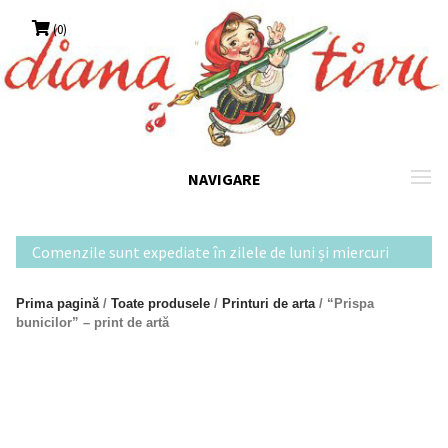
Skip
(0)
to
content
NAVIGARE
Comenzile sunt expediate în zilele de luni și miercuri
Prima pagină
/
Toate produsele
/
Printuri de arta
/ “Prispa
bunicilor” – print de artă