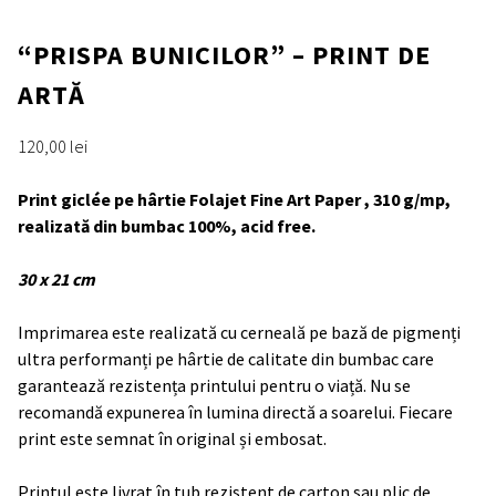
“PRISPA BUNICILOR” – PRINT DE
ARTĂ
120,00
lei
Print giclée pe hârtie Folajet Fine Art Paper , 310 g/mp,
realizată din bumbac 100%, acid free.
30 x 21 cm
Imprimarea este realizată cu cerneală pe bază de pigmenți
ultra performanți pe hârtie de calitate din bumbac care
garantează rezistența printului pentru o viață. Nu se
recomandă expunerea în lumina directă a soarelui. Fiecare
print este semnat în original și embosat.
Printul este livrat în tub rezistent de carton sau plic de