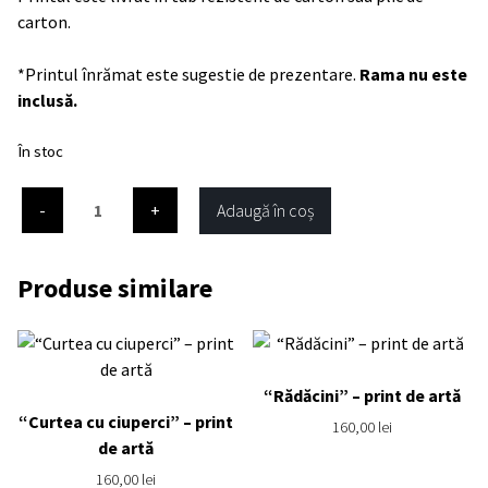
carton.
*Printul înrămat este sugestie de prezentare.
Rama nu este
inclusă.
În stoc
Cantitate
Adaugă în coș
“Prispa
bunicilor”
–
Produse similare
print
de
artă
“Rădăcini” – print de artă
“Curtea cu ciuperci” – print
160,00
lei
de artă
160,00
lei