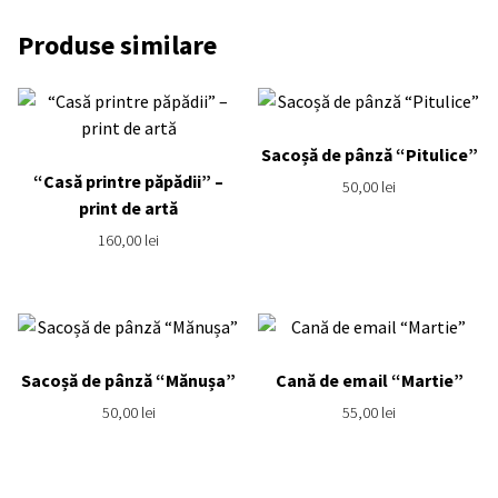
Produse similare
Sacoșă de pânză “Pitulice”
“Casă printre păpădii” –
50,00
lei
print de artă
160,00
lei
Sacoșă de pânză “Mănușa”
Cană de email “Martie”
50,00
lei
55,00
lei