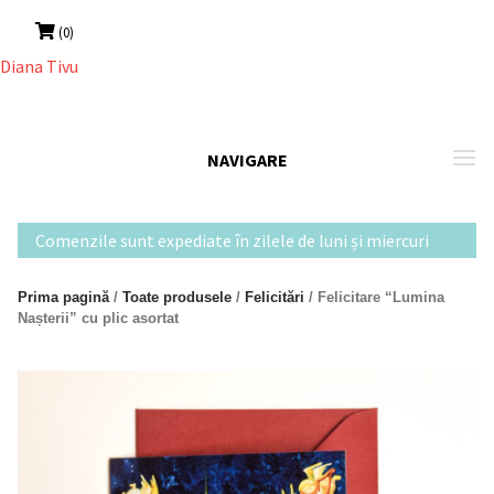
Skip
(0)
to
content
NAVIGARE
Comenzile sunt expediate în zilele de luni și miercuri
Prima pagină
/
Toate produsele
/
Felicitări
/ Felicitare “Lumina
Nașterii” cu plic asortat