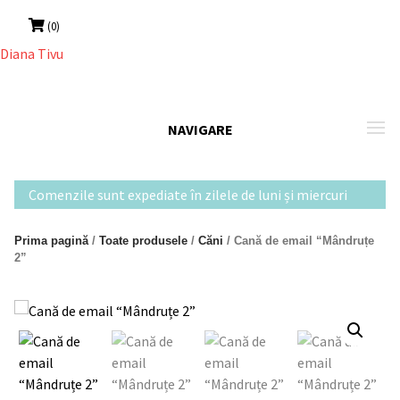
Skip
(0)
to
content
NAVIGARE
Comenzile sunt expediate în zilele de luni și miercuri
Prima pagină
/
Toate produsele
/
Căni
/ Cană de email “Mândruțe
2”