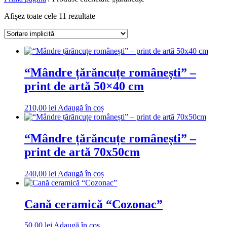
Afișez toate cele 11 rezultate
“Mândre țărăncuțe românești” –
print de artă 50×40 cm
210,00
lei
Adaugă în coș
“Mândre țărăncuțe românești” –
print de artă 70x50cm
240,00
lei
Adaugă în coș
Cană ceramică “Cozonac”
50,00
lei
Adaugă în coș