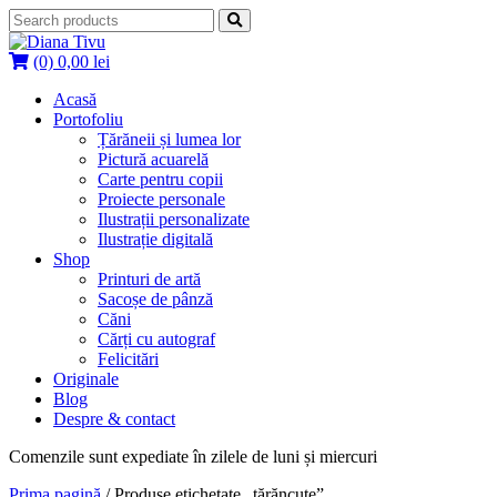
Skip
to
content
(0)
0,00
lei
Acasă
Portofoliu
Țărăneii și lumea lor
Pictură acuarelă
Carte pentru copii
Proiecte personale
Ilustrații personalizate
Ilustrație digitală
Shop
Printuri de artă
Sacoșe de pânză
Căni
Cărți cu autograf
Felicitări
Originale
Blog
Despre & contact
Comenzile sunt expediate în zilele de luni și miercuri
Prima pagină
/ Produse etichetate „țărăncuțe”