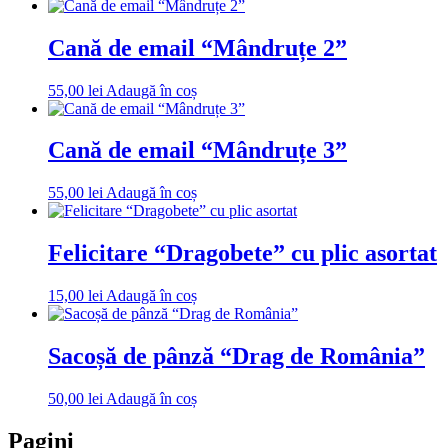
Cană de email “Mândruțe 2”
55,00
lei
Adaugă în coș
Cană de email “Mândruțe 3”
55,00
lei
Adaugă în coș
Felicitare “Dragobete” cu plic asortat
15,00
lei
Adaugă în coș
Sacoșă de pânză “Drag de România”
50,00
lei
Adaugă în coș
Pagini