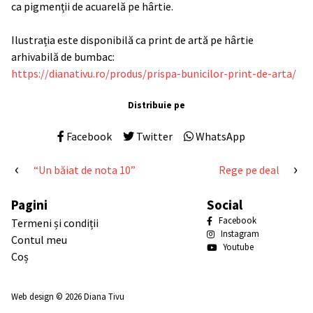
ca pigmenții de acuarelă pe hârtie.
Ilustrația este disponibilă ca print de artă pe hârtie
arhivabilă de bumbac:
https://dianativu.ro/produs/prispa-bunicilor-print-de-arta/
Distribuie pe
Facebook
Twitter
WhatsApp
Navigare
“Un băiat de nota 10”
Rege pe deal
în
Pagini
Social
articole
Facebook
Termeni și condiții
Instagram
Contul meu
Youtube
Coș
Web design
© 2026
Diana Tivu