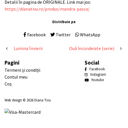
Detalii în pagina de ORIGINALE. Link mai jos:
https://dianativu.ro/produs/mandra-pasca/
Distribuie pe
Facebook
Twitter
WhatsApp
Navigare
Lumina Învierii
Ouă încondeiate (serie)
în
Pagini
Social
articole
Facebook
Termeni și condiții
Instagram
Contul meu
Youtube
Coș
Web design
© 2026
Diana Tivu