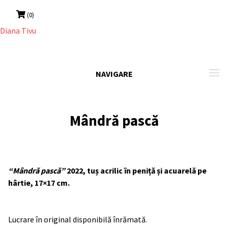
Skip
(0)
to
content
NAVIGARE
Mândră pască
“Mândră pască”
2022, tuș acrilic în peniță și acuarelă pe
hârtie, 17×17 cm.
Lucrare în original disponibilă înrămată.