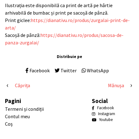
Ilustrația este disponibilă ca print de artă pe hârtie
arhivabilă de bumbac și print pe sacoșă de pânză.
Print giclee:
https://dianativu.ro/produs/zurgalai-print-de-
arta/
Sacoșă de pânză:
https://dianativu.ro/produs/sacosa-de-
panza-zurgalai/
Distribuie pe
Facebook
Twitter
WhatsApp
Navigare
Căprița
Mănușa
în
Pagini
Social
articole
Facebook
Termeni și condiții
Instagram
Contul meu
Youtube
Coș