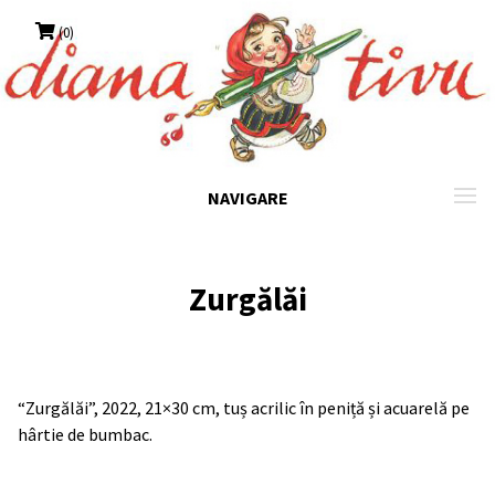
Skip
(0)
to
content
NAVIGARE
Zurgălăi
“Zurgălăi”, 2022, 21×30 cm, tuș acrilic în peniță și acuarelă pe
hârtie de bumbac.