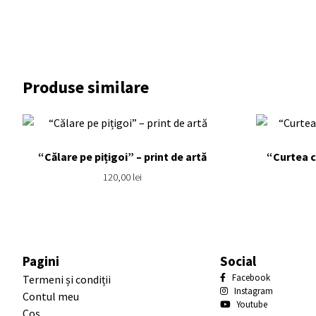
Produse similare
“Călare pe pițigoi” – print de artă
“Curtea c
120,00
lei
Pagini
Social
Facebook
Termeni și condiții
Instagram
Contul meu
Youtube
Coș