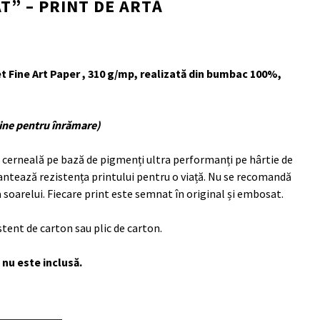
T” – PRINT DE ARTĂ
et Fine Art Paper , 310 g/mp, realizată din bumbac 100%,
ine pentru înrămare)
 cerneală pe bază de pigmenți ultra performanți pe hârtie de
antează rezistența printului pentru o viață. Nu se recomandă
 soarelui. Fiecare print este semnat în original și embosat.
istent de carton sau plic de carton.
nu este inclusă.