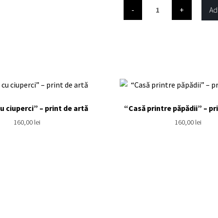
Cantitate
Ad
“Fete
de
împărat”
–
print
de
artă
u ciuperci” – print de artă
“Casă printre păpădii” – pr
160,00
lei
160,00
lei