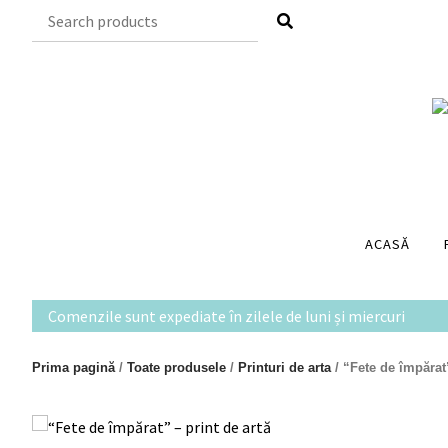
Skip
to
content
ACASĂ
Comenzile sunt expediate în zilele de luni și miercuri
Prima pagină
/
Toate produsele
/
Printuri de arta
/ “Fete de împărat”