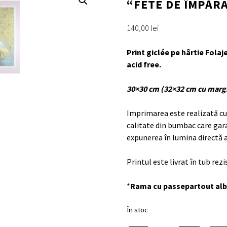
“FETE DE ÎMPĂRA
140,00
lei
Print giclée pe hârtie Folaj
acid free.
30×30 cm (32×32 cm cu marg
Imprimarea este realizată cu
calitate din bumbac care gar
expunerea în lumina directă a
Printul este livrat în tub rez
*
Rama cu passepartout alb 
În stoc