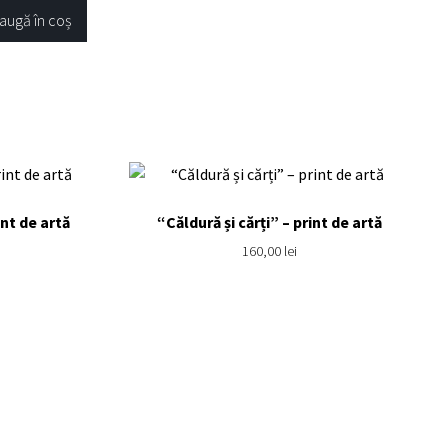
augă în coș
int de artă
“Căldură și cărți” – print de artă
160,00
lei