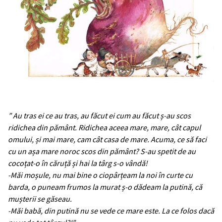
” Au tras ei ce au tras, au făcut ei cum au făcut ș-au scos
ridichea din pământ. Ridichea aceea mare, mare, cât capul
omului, și mai mare, cam cât casa de mare. Acuma, ce să faci
cu un așa mare noroc scos din pământ? S-au spetit de au
cocoțat-o în căruță și hai la târg s-o vândă!
-Măi moșule, nu mai bine o ciopârțeam la noi în curte cu
barda, o puneam frumos la murat ș-o dădeam la putină, că
mușterii se găseau.
-Măi babă, din putină nu se vede ce mare este. La ce folos dacă