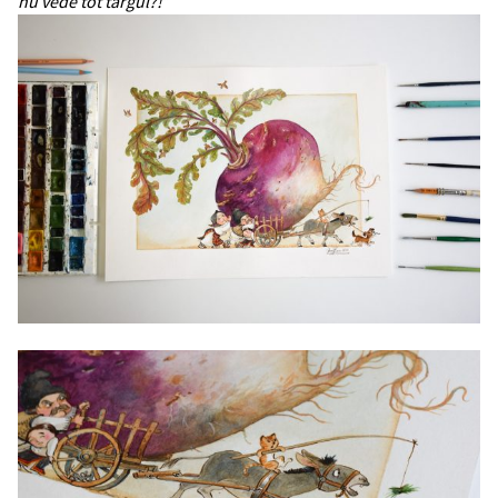
nu vede tot târgul?!”