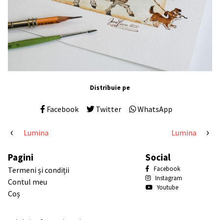
Distribuie pe
Facebook
Twitter
WhatsApp
Navigare
Lumina
Lumina
în
Pagini
Social
articole
Facebook
Termeni și condiții
Instagram
Contul meu
Youtube
Coș