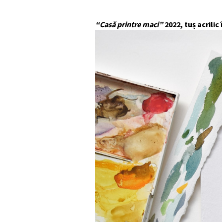
“Casă printre maci”
2022, tuș acrilic