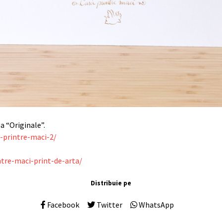
ea “Originale”.
a-printre-maci-2/
ntre-maci-print-de-arta/
Distribuie pe
Facebook
Twitter
WhatsApp