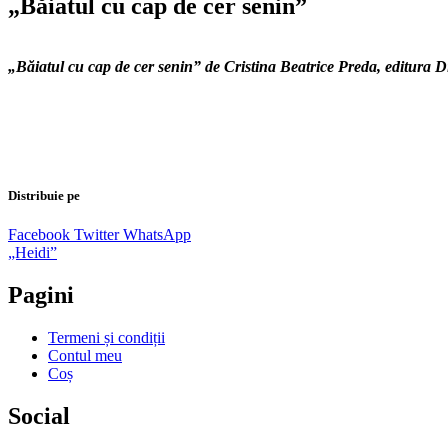
„Băiatul cu cap de cer senin”
„Băiatul cu cap de cer senin” de Cristina Beatrice Preda, editura 
Distribuie pe
Facebook
Twitter
WhatsApp
Navigare
„Heidi”
în
Pagini
articole
Termeni și condiții
Contul meu
Coș
Social