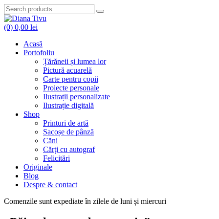
Skip
to
content
(0)
0,00
lei
Acasă
Portofoliu
Țărăneii și lumea lor
Pictură acuarelă
Carte pentru copii
Proiecte personale
Ilustrații personalizate
Ilustrație digitală
Shop
Printuri de artă
Sacoșe de pânză
Căni
Cărți cu autograf
Felicitări
Originale
Blog
Despre & contact
Comenzile sunt expediate în zilele de luni și miercuri