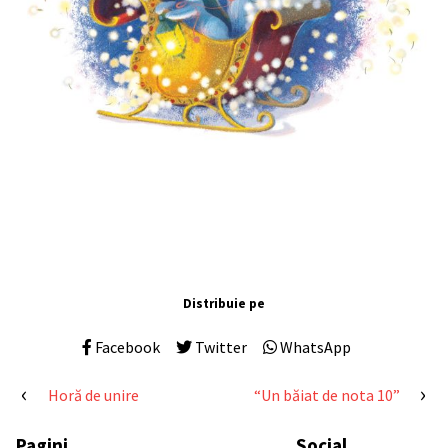
Distribuie pe
Facebook
Twitter
WhatsApp
Navigare
Horă de unire
“Un băiat de nota 10”
în
Pagini
Social