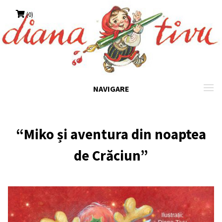
Skip
(0)
to
content
NAVIGARE
“Miko și aventura din noaptea
de Crăciun”