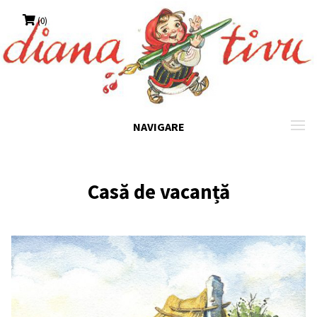
Skip
(0)
to
content
NAVIGARE
Casă de vacanță