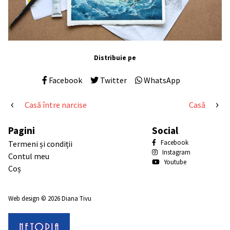
Distribuie pe
Facebook
Twitter
WhatsApp
Navigare
Casă între narcise
Casă
în
Pagini
Social
articole
Facebook
Termeni și condiții
Instagram
Contul meu
Youtube
Coș
Web design
© 2026
Diana Tivu